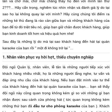
lần và chờ mãi, chờ mãi chẳng thấy họ đến với mình lần thứ
2???... Hãy cẩn trọng, nghiêm túc nhìn nhận và đánh giá lý do tại
sao họ lại không quay lại với mình? Hãy cùng chúng tôi điểm ra
những kẻ thù đang là rào cản giữa bạn và những khách hàng của
bạn để từ đó triệt tiêu nó, giúp bạn giữ chân được khách hàng, giúp
bạn kinh doanh tốt hơn và hiệu quả hơn nhé!
Sau đây là những lý do mà tại sao khách hàng đến hát tại quán
karaoke của bạn rồi " một đi không trở lại "...
1. Nhân viên phục vụ hời hợt, thiếu chuyên nghiệp
Đội ngũ Quản lý, nhân viên, lễ tân là những người tiếp xúc với
khách hàng nhiều nhất, họ là những người lắng nghe, tư vấn và
đáp ứng nhu cầu của khách hàng. Nếu bạn đặt mình vào tư thế
của khách hàng đến hát tại quán karaoke của bạn… bạn sẽ thấy
đội ngũ này cũng quan trọng không kém gì so với những gì bạn
nhận được sau cánh cửa phòng hát ( tức quan trọng không kém
những thứ bạn đã
đầu tư cho phòng karaoke
của bạn ). Khách