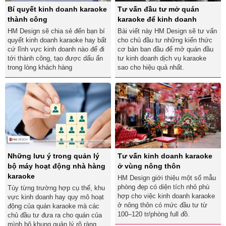
Bí quyết kinh doanh karaoke
Tư vấn đầu tư mở quán
thành công
karaoke để kinh doanh
HM Design sẽ chia sẻ đến bạn bí
Bài viết này HM Design sẽ tư vấn
quyết kinh doanh karaoke hay bất
cho chủ đầu tư những kiến thức
cứ lĩnh vực kinh doanh nào để đi
cơ bản ban đầu để mở quán đầu
tới thành công, tạo được dấu ấn
tư kinh doanh dịch vụ karaoke
trong lòng khách hàng
sao cho hiệu quả nhất.
Những lưu ý trong quản lý
Tư vấn kinh doanh karaoke
bộ máy hoạt động nhà hàng
ở vùng nông thôn
karaoke
HM Design giới thiệu một số mẫu
phòng đẹp có diện tích nhỏ phù
Tùy từng trường hợp cụ thế, khu
hợp cho việc kinh doanh karaoke
vực kinh doanh hay quy mô hoạt
ở nông thôn có mức đầu tư từ
động của quán karaoke mà các
100–120 tr/phòng full đồ.
chủ đầu tư đưa ra cho quán của
mình bộ khung quản lý rõ ràng