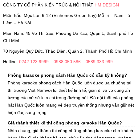
CÔNG TY CỔ PHẦN KIẾN TRÚC & NỘI THẤT
HM DESIGN
Miền Bắc: Mộc Lan 6-12 (Vinhomes Green Bay) Mễ trì – Nam Từ
Liêm – Hà Nội
Miền Nam: 45 Võ Thị Sáu, Phường Đa Kao, Quận 1, thành phố Hồ
Chí Minh
70 Nguyễn Quý Đức, Thảo Điền, Quận 2, Thành Phố Hồ Chí Minh
Hotline:
0242.123.9999
–
0988.050.586
–
0589.333.999
Phòng karaoke phong cách Hàn Quốc có cầu kỳ không?
Phòng karaoke phong cách Hàn Quốc luôn được ưa chuộng tại
thị trường Việt Namvới lối thiết kế tinh tế, giản dị và vô cùng ấn
tượng của xứ sở kim chi trong đường nét. Đồ nội thất của phòng
hát Hàn Quốc luôn mang vẻ đẹp truyền thống nhưng vẫn giữ nét
hiện đại, sang trọng.
Giá thành thiết kế thi công phòng karaoke Hàn Quốc?
Nhìn chung, giá thành thi công những phòng karaoke cho khách
hàng Hàn Quốc không hề cao, chủ yếu dao động trong khoảng