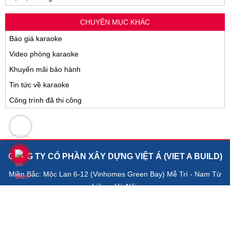
CHUYÊN MỤC KHÁC
Báo giá karaoke
Video phòng karaoke
Khuyến mãi bảo hành
Tin tức về karaoke
Công trình đã thi công
CÔNG TY CỔ PHẦN XÂY DỰNG VIỆT Á (VIET A BUILD)
Miền Bắc: Mộc Lan 6-12 (Vinhomes Green Bay) Mễ Trì - Nam Từ
Liêm - Hà Nội.
Miền Nam: 45 Võ Thị Sáu, phường Đa Kao, Quận 1, thành phố Hồ
Chí Minh.
70 Nguyễn Quý Đức, Thảo Điền, Quận 2, Thành phố Hồ Chí Minh