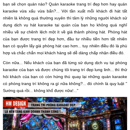
bạn sẽ chọn quán nào? Quán karaoke trang trí đẹp hơn hay quán
karaoke vừa xấu vừa bẩn?... Với tần xuất mỗi khách đi hát tất
nhiên là không quá thường xuyên thì tâm lý những người khách sử
dụng dịch vụ hát karaoke tại quán của bạn họ không quá nghĩ
nhiều về sự chênh lệch một ít về giá thành phòng hát. Phòng hát
của bạn được trang trí đẹp hơn, đầu tư nhiều tiền hơn tất nhiên
bạn có quyền lấy giá phòng hát cao hơn... tuy nhiên điều đó là phù
hợp và chắc chắn mọi khách hàng sẽ dễ dàng chấp nhận điều đó.
Còn nữa... Nếu khách của bạn đã từng sử dụng dịch vụ tại phòng
karaoke của bạn và được chúng tôi trang trí đẹp lung linh... thì thử
hỏi khách của bạn có còn hứng thú quay lại những quán karaoke
có phòng trang trí không ra gì nữa không?... đó chính là quy luật "
Sướng quá rồi... không khổ được nữa!..."