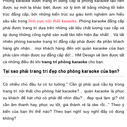
Phòng karaoke được trang trí đẳng cấp là phòng karaoke tạo nên
được sự mới lạ khác biệt, được xử lý tinh tế bằng những lối kiến
trúc đẳng cấp, bởi những kiến trúc sư giàu kinh nghiệm am hiểu
sâu sắc trong
lĩnh vực nội thất karaoke
. Phòng karaoke đẳng cấp
phải được trang trí dựa trên những vật liệu chất lượng cao cấp và
áp dụng những công nghệ sản xuất tân tiến hiện đại nhất!... Và tất
nhiên phòng karaoke trang trí đẳng cấp phải được đa phần khách
hàng ghi nhận... mọi khách hàng đến với quán karaoke của bạn
phải cảm nhận được sự đẳng cấp đó!... HM Design sẽ làm được tất
cả những điều đó khi
trang trí phòng karaoke
cho bạn.
Tại sao phải trang trí đẹp cho phòng karaoke của bạn?
Có nhiều chủ đầu tư có tư tưởng " Cần gì phải quá cầu kỳ trong
trang trí nội thất cho phòng hát karaoke?... quán karaoke là phục
vụ khách để hát chứ có phải để nhìn đâu?... đẹp quá làm gì? chỉ
cần âm thanh hay, phục vụ tốt, giá thành rẻ là oke rồi..." Theo ý
kiến của bạn thì thế nào? Theo bạn nghĩ suy nghĩ đấy có đúng
không?