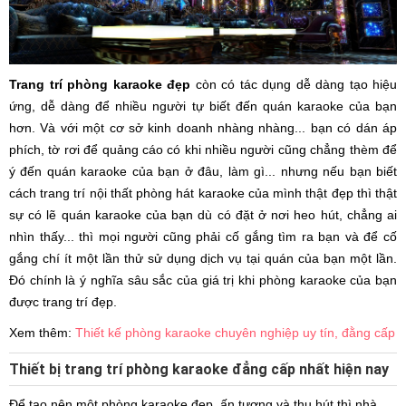
Trang trí phòng karaoke đẹp
còn có tác dụng dễ dàng tạo hiệu
ứng, dễ dàng để nhiều người tự biết đến quán karaoke của bạn
hơn. Và với một cơ sở kinh doanh nhàng nhàng... bạn có dán áp
phích, tờ rơi để quảng cáo có khi nhiều người cũng chẳng thèm để
ý đến quán karaoke của bạn ở đâu, làm gì... nhưng nếu bạn biết
cách trang trí nội thất phòng hát karaoke của mình thật đẹp thì thật
sự có lẽ quán karaoke của bạn dù có đặt ở nơi heo hút, chẳng ai
nhìn thấy... thì mọi người cũng phải cố gắng tìm ra bạn và để cố
gắng chí ít một lần thử sử dụng dịch vụ tại quán của bạn một lần.
Đó chính là ý nghĩa sâu sắc của giá trị khi phòng karaoke của bạn
được trang trí đẹp.
Xem thêm:
Thiết kế phòng karaoke chuyên nghiệp uy tín, đằng cấp
Thiết bị trang trí phòng karaoke đẳng cấp nhất hiện nay
Để tạo nên một phòng karaoke đẹp, ấn tượng và thu hút thì nhà