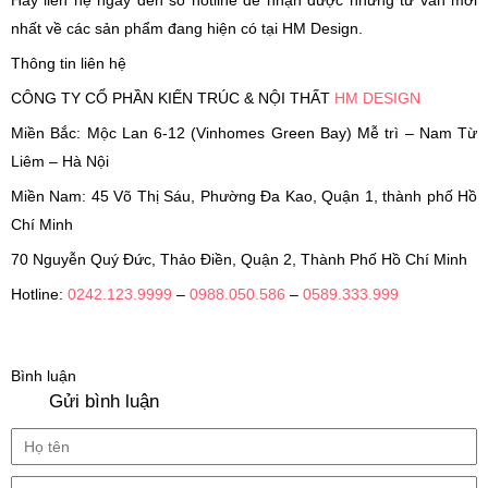
Hãy liên hệ ngay đến số hotline để nhận được những tư vấn mới
nhất về các sản phẩm đang hiện có tại HM Design.
Thông tin liên hệ
CÔNG TY CỔ PHẦN KIẾN TRÚC & NỘI THẤT
HM DESIGN
Miền Bắc: Mộc Lan 6-12 (Vinhomes Green Bay) Mễ trì – Nam Từ
Liêm – Hà Nội
Miền Nam: 45 Võ Thị Sáu, Phường Đa Kao, Quận 1, thành phố Hồ
Chí Minh
70 Nguyễn Quý Đức, Thảo Điền, Quận 2, Thành Phố Hồ Chí Minh
Hotline:
0242.123.9999
–
0988.050.586
–
0589.333.999
Bình luận
Gửi bình luận