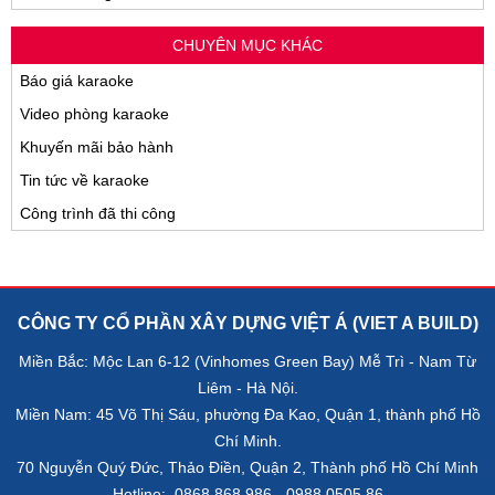
CHUYÊN MỤC KHÁC
Báo giá karaoke
Video phòng karaoke
Khuyến mãi bảo hành
Tin tức về karaoke
Công trình đã thi công
CÔNG TY CỔ PHẦN XÂY DỰNG VIỆT Á (VIET A BUILD)
Miền Bắc: Mộc Lan 6-12 (Vinhomes Green Bay) Mễ Trì - Nam Từ
Liêm - Hà Nội.
Miền Nam: 45 Võ Thị Sáu, phường Đa Kao, Quận 1, thành phố Hồ
Chí Minh.
70 Nguyễn Quý Đức, Thảo Điền, Quận 2, Thành phố Hồ Chí Minh
Hotline: 0868.868.986 - 0988.0505.86