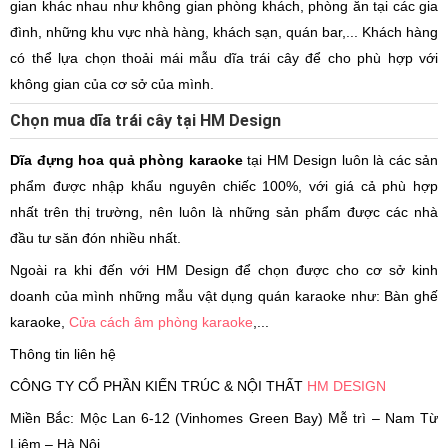
gian khác nhau như không gian phòng khách, phòng ăn tại các gia
đình, những khu vực nhà hàng, khách sạn, quán bar,... Khách hàng
có thể lựa chọn thoải mái mẫu dĩa trái cây để cho phù hợp với
không gian của cơ sở của mình.
Chọn mua dĩa trái cây tại HM Design
Dĩa đựng hoa quả phòng karaoke
tại HM Design luôn là các sản
phẩm được nhập khẩu nguyên chiếc 100%, với giá cả phù hợp
nhất trên thị trường, nên luôn là những sản phẩm được các nhà
đầu tư săn đón nhiều nhất.
Ngoài ra khi đến với HM Design để chọn được cho cơ sở kinh
doanh của mình những mẫu vật dụng quán karaoke như: Bàn ghế
karaoke,
Cửa cách âm phòng karaoke
,...
Thông tin liên hệ
CÔNG TY CỔ PHẦN KIẾN TRÚC & NỘI THẤT
HM DESIGN
Miền Bắc: Mộc Lan 6-12 (Vinhomes Green Bay) Mễ trì – Nam Từ
Liêm – Hà Nội