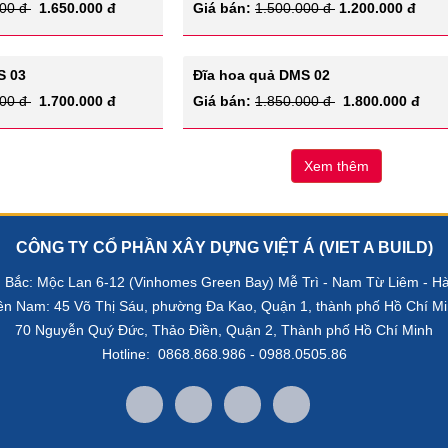
000 đ
1.650.000 đ
Giá bán:
1.500.000 đ
1.200.000 đ
S 03
Đĩa hoa quả DMS 02
000 đ
1.700.000 đ
Giá bán:
1.850.000 đ
1.800.000 đ
Xem thêm
CÔNG TY CỔ PHẦN XÂY DỰNG VIỆT Á (VIET A BUILD)
 Bắc: Mộc Lan 6-12 (Vinhomes Green Bay) Mễ Trì - Nam Từ Liêm - Hà
ền Nam: 45 Võ Thị Sáu, phường Đa Kao, Quận 1, thành phố Hồ Chí Mi
70 Nguyễn Quý Đức, Thảo Điền, Quận 2, Thành phố Hồ Chí Minh
Hotline: 0868.868.986 - 0988.0505.86