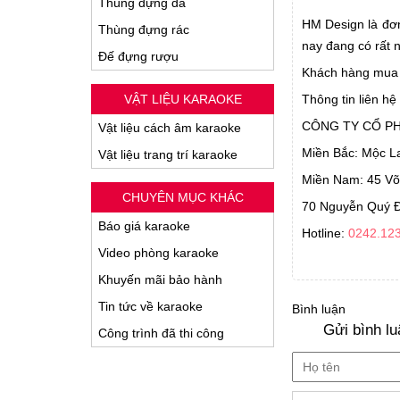
Thùng đựng đá
HM Design là đơn
Thùng đựng rác
nay đang có rất 
Đế đựng rượu
Khách hàng mua h
VẬT LIỆU KARAOKE
Thông tin liên hệ
CÔNG TY CỔ PH
Vật liệu cách âm karaoke
Miền Bắc: Mộc L
Vật liệu trang trí karaoke
Miền Nam: 45 Võ
CHUYÊN MỤC KHÁC
70 Nguyễn Quý Đ
Báo giá karaoke
Hotline:
0242.12
Video phòng karaoke
Khuyến mãi bảo hành
Tin tức về karaoke
Bình luận
Gửi bình lu
Công trình đã thi công