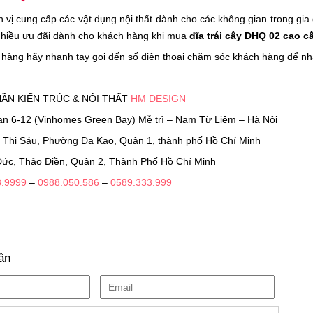
 vị cung cấp các vật dụng nội thất dành cho các không gian trong gia
nhiều ưu đãi dành cho khách hàng khi mua
dĩa trái cây DHQ 02 cao c
àng hãy nhanh tay gọi đến số điện thoại chăm sóc khách hàng để nh
ẦN KIẾN TRÚC & NỘI THẤT
HM DESIGN
an 6-12 (Vinhomes Green Bay) Mễ trì – Nam Từ Liêm – Hà Nội
 Thị Sáu, Phường Đa Kao, Quận 1, thành phố Hồ Chí Minh
ức, Thảo Điền, Quận 2, Thành Phố Hồ Chí Minh
3.9999
–
0988.050.586
–
0589.333.999
ận