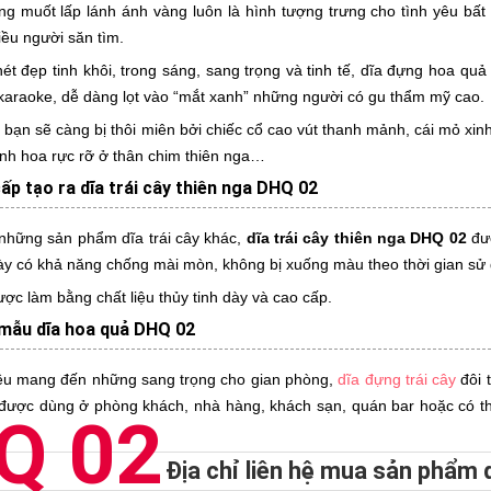
ắng muốt lấp lánh ánh vàng luôn là hình tượng trưng cho tình yêu bất
ều người săn tìm.
t đẹp tinh khôi, trong sáng, sang trọng và tinh tế, dĩa đựng hoa quả
araoke, dễ dàng lọt vào “mắt xanh” những người có gu thẩm mỹ cao.
bạn sẽ càng bị thôi miên bởi chiếc cổ cao vút thanh mảnh, cái mỏ xi
nh hoa rực rỡ ở thân chim thiên nga…
cấp tạo ra
dĩa trái cây thiên nga DHQ 02
những sản phẩm dĩa trái cây khác,
dĩa trái cây thiên nga DHQ 02
đượ
y có khả năng chống mài mòn, không bị xuống màu theo thời gian sử
ợc làm bằng chất liệu thủy tinh dày và cao cấp.
mẫu dĩa hoa quả DHQ 02
u mang đến những sang trọng cho gian phòng,
dĩa đựng trái cây
đôi 
được dùng ở phòng khách, nhà hàng, khách sạn, quán bar hoặc có th
Q 02
Địa chỉ liên hệ mua sản phẩm d