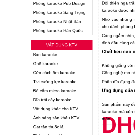
Đôi thiên nga tr
Phòng karaoke Pub Design
karaoke được nhi
Phòng karaoke Sang Trọng
Nhờ vào những né
Phòng karaoke Nhật Bản
cho dành phòng k
Phòng karaoke Hàn Quốc
Càng ngắm nhìn, 
đỉnh đầu cùng cá
VẬT DỤNG KTV
Chất liệu cao 
Bàn karaoke
Ghế karaoke
Không giống với 
Cửa cách âm karaoke
Công nghệ mạ nà
Tivi cường lực karaoke
Phần dĩa đựng đư
Ứng dụng của 
Đế cắm micro karaoke
Dĩa trái cây karaoke
Sản phẩm này đề
Vật dụng khác cho KTV
karaoke mà còn 
DH
Ánh sáng sân khấu KTV
mãn.
Gạt tàn thuốc lá