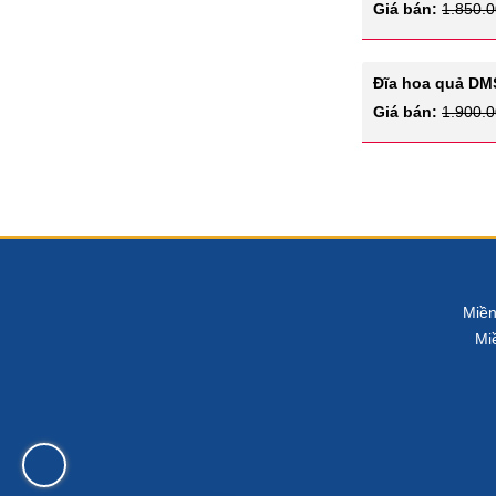
Giá bán:
1.850.
Đĩa hoa quả DM
Giá bán:
1.900.
Miền
Mi